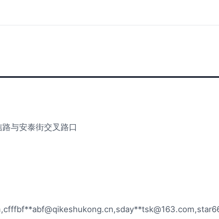
信路与安泰街交叉路口
m
,cfffbf**
abf@qikeshukong.cn
,sday**
tsk@163.com
,star6