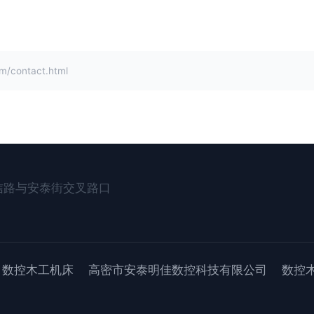
contact.html
信路与安泰街交叉路口
数控木工机床
高密市安泰明佳数控科技有限公司
数控