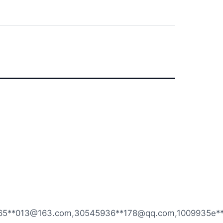
65**
013@163.com
,30545936**
178@qq.com
,1009935e*